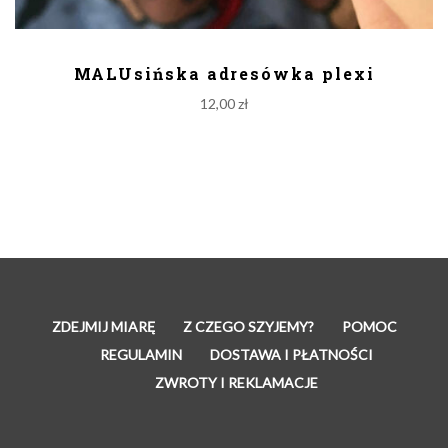
DODAJ DO KOSZYKA
MALUsińska adresówka plexi
12,00
zł
ZDEJMIJ MIARĘ
Z CZEGO SZYJEMY?
POMOC
REGULAMIN
DOSTAWA I PŁATNOŚCI
ZWROTY I REKLAMACJE