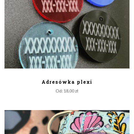
DODAJ DO KOSZYKA
Adresówka plexi
Od:
18,00
zł