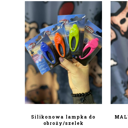
DODAJ DO KOSZYKA
D
Silikonowa lampka do
MAL
obroży/szelek