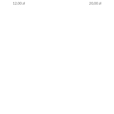
12,00
zł
20,00
zł