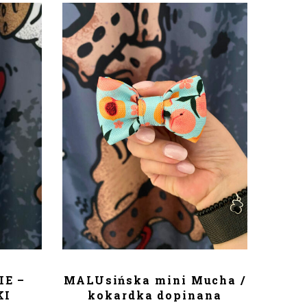
KA
DODAJ DO KOSZYKA
E –
MALUsińska mini Mucha /
KI
kokardka dopinana