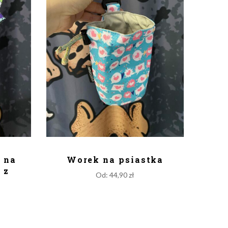
KA
DODAJ DO KOSZYKA
 na
Worek na psiastka
 z
Od:
44,90
zł