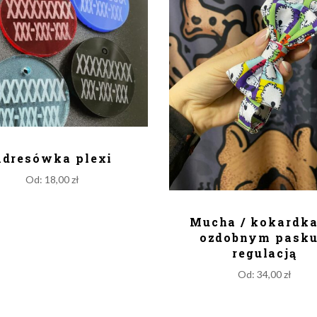
ODAJ DO KOSZYKA
dresówka plexi
Od:
18,00
zł
DODAJ DO KOSZY
Mucha / kokardka
ozdobnym pasku
regulacją
Od:
34,00
zł