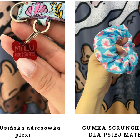
ODAJ DO KOSZYKA
DODAJ DO KOSZY
Usińska adresówka
GUMKA SCRUNCHI
plexi
DLA PSIEJ MAT