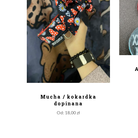
D
A
DODAJ DO KOSZYKA
Mucha / kokardka
dopinana
Od:
18,00
zł