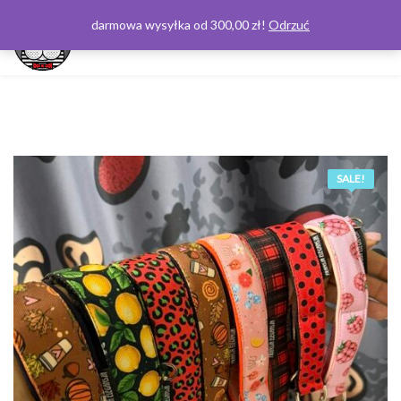
darmowa wysyłka od 300,00 zł!
Odrzuć
0
SALE!