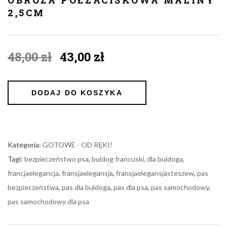
2,5CM
Original
Current
48,00
zł
43,00
zł
price
price
was:
is:
48,00 zł.
43,00 zł.
DODAJ DO KOSZYKA
Kategoria:
GOTOWE - OD RĘKI!
Tagi:
bezpieczeństwo psa
,
buldog francuski
,
dla buldoga
,
francjaelegancja
,
fransjaelegansja
,
fransjaelegansjasteszew
,
pas
bezpieczeństwa
,
pas dla buldoga
,
pas dla psa
,
pas samochodowy
,
pas samochodowy dla psa