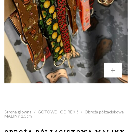
Strona główna
/
GOTOWE - OD RĘKI!
/
Obroża półzaciskowa
MALINY 2,5cm
OBROŻA PÓŁZACISKOWA MALINY