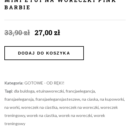
BARBIE
Original
Current
33,90
zł
27,00
zł
price
price
was:
is:
33,90 zł.
27,00 zł.
DODAJ DO KOSZYKA
Kategoria:
GOTOWE - OD RĘKI!
Tagi:
dla buldoga
,
etuinaworeczki
,
francjaelegancja
,
fransjaelegansja
,
fransjaelegansjasteszew
,
na ciaska
,
na kupoworki
,
na worki
,
woreczek na ciastka
,
woreczek na woreczki
,
woreczek
treningowy
,
worek na ciastka
,
worek na woreczki
,
worek
treningowy