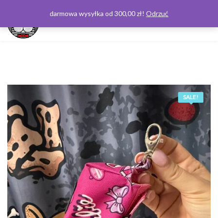
darmowa wysyłka od 300,00 zł!
Odrzuć
0
SALE!