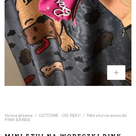
Strona główna
/
GOTOWE - OD RĘKI!
/
Mini etui na woreczki
PINK BARBIE
MINI ETUI NA WORECZKI PINK