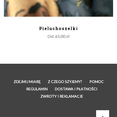
DODAJ DO KOSZYKA
Pieluchoszelki
Od:
65,00
zł
ZDEJMIJ MIARĘ
Z CZEGO SZYJEMY?
POMOC
REGULAMIN
DOSTAWA I PŁATNOŚCI
ZWROTY I REKLAMACJE