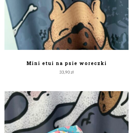
DODAJ DO KOSZYKA
Mini etui na psie woreczki
33,90
zł