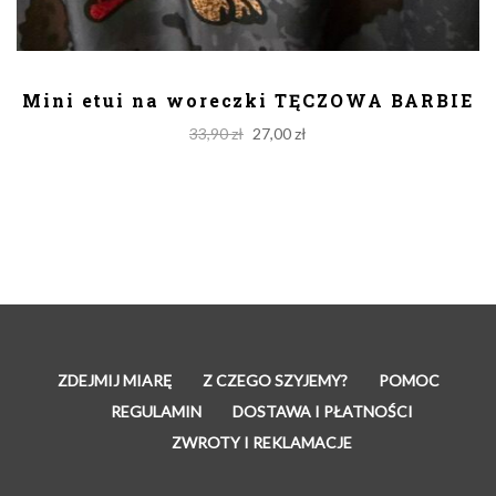
DODAJ DO KOSZYKA
Mini etui na woreczki TĘCZOWA BARBIE
Original
Current
33,90
zł
27,00
zł
price
price
was:
is:
33,90 zł.
27,00 zł.
ZDEJMIJ MIARĘ
Z CZEGO SZYJEMY?
POMOC
REGULAMIN
DOSTAWA I PŁATNOŚCI
ZWROTY I REKLAMACJE