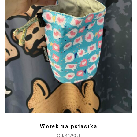
DODAJ DO KOSZYKA
Worek na psiastka
Od:
44,90
zł