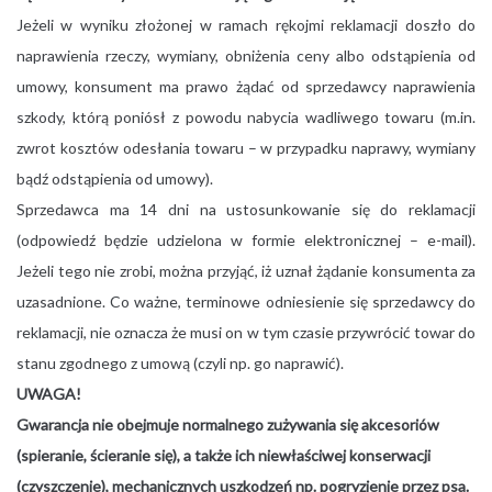
Jeżeli w wyniku złożonej w ramach rękojmi reklamacji doszło do
naprawienia rzeczy, wymiany, obniżenia ceny albo odstąpienia od
umowy, konsument ma prawo żądać od sprzedawcy naprawienia
szkody, którą poniósł z powodu nabycia wadliwego towaru (m.in.
zwrot kosztów odesłania towaru – w przypadku naprawy, wymiany
bądź odstąpienia od umowy).
Sprzedawca ma 14 dni na ustosunkowanie się do reklamacji
(odpowiedź będzie udzielona w formie elektronicznej – e-mail).
Jeżeli tego nie zrobi, można przyjąć, iż uznał żądanie konsumenta za
uzasadnione. Co ważne, terminowe odniesienie się sprzedawcy do
reklamacji, nie oznacza że musi on w tym czasie przywrócić towar do
stanu zgodnego z umową (czyli np. go naprawić).
UWAGA!
Gwarancja nie obejmuje normalnego zużywania się akcesoriów
(spieranie, ścieranie się), a także ich niewłaściwej konserwacji
(czyszczenie), mechanicznych uszkodzeń np. pogryzienie przez psa.