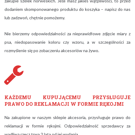
zakupie szelek norweskich. Jeśli masz jakieś wątpliwości, to przed
dodaniem skomponowanego produktu do koszyka – napisz do nas
lub zadzwoń, chętnie pomożemy.
Nie bierzemy odpowiedzialności za nieprawidłowe zdjęcie miary z
psa, niedopasowanie koloru czy wzoru, a w szczególności za
rozmyślenie się po zobaczeniu akcesoriów na żywo.
KAŻDEMU KUPUJĄCEMU PRZYSŁUGUJE
PRAWO DO REKLAMACJI W FORMIE RĘKOJMI
Na zakupione w naszym sklepie akcesoria, przysługuje prawo do
reklamacji w formie rękojmi. Odpowiedzialność sprzedawcy za
wadliwą rzecz
trwa 2 lata od jej wydania.