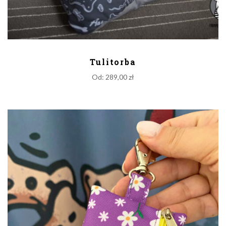
DODAJ DO KOSZYKA
Tulitorba
Od:
289,00
zł