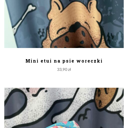
DODAJ DO KOSZYKA
Mini etui na psie woreczki
33,90
zł