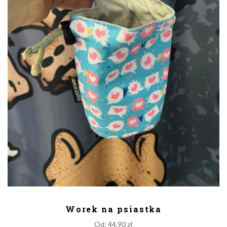
DODAJ DO KOSZYKA
Worek na psiastka
Od:
44,90
zł