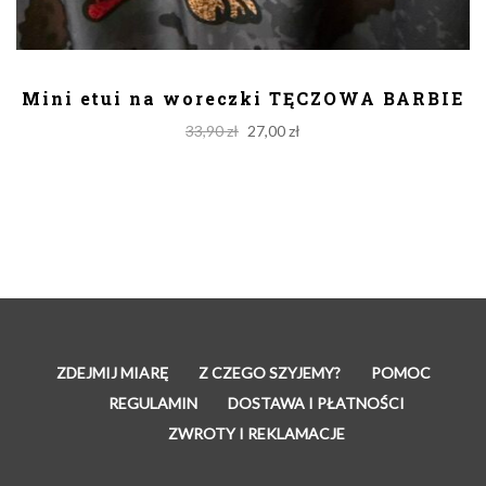
DODAJ DO KOSZYKA
Mini etui na woreczki TĘCZOWA BARBIE
Original
Current
33,90
zł
27,00
zł
price
price
was:
is:
33,90 zł.
27,00 zł.
ZDEJMIJ MIARĘ
Z CZEGO SZYJEMY?
POMOC
REGULAMIN
DOSTAWA I PŁATNOŚCI
ZWROTY I REKLAMACJE