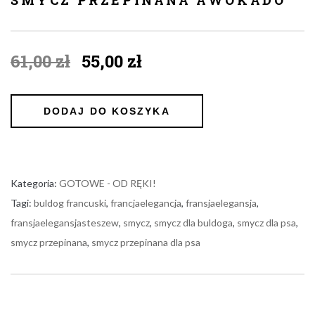
Original
Current
61,00
zł
55,00
zł
price
price
was:
is:
61,00 zł.
55,00 zł.
DODAJ DO KOSZYKA
Kategoria:
GOTOWE - OD RĘKI!
Tagi:
buldog francuski
,
francjaelegancja
,
fransjaelegansja
,
fransjaelegansjasteszew
,
smycz
,
smycz dla buldoga
,
smycz dla psa
,
smycz przepinana
,
smycz przepinana dla psa