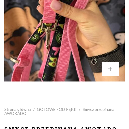
Strona główna
/
GOTOWE - OD RĘKI!
/
Smycz przepinana
AWOKADO
SMYCZ PRZEPINANA AWOKADO