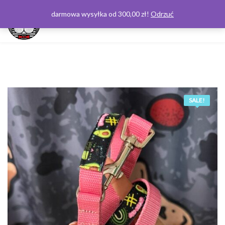
darmowa wysyłka od 300,00 zł!
Odrzuć
0
SALE!