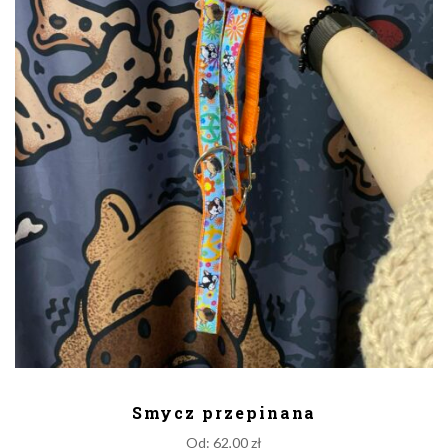
DODAJ DO KOSZYKA
Smycz przepinana
Od:
62,00
zł