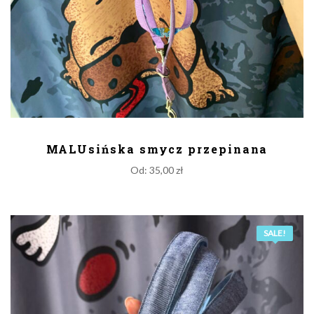
DODAJ DO KOSZYKA
MALUsińska smycz przepinana
Od:
35,00
zł
SALE!