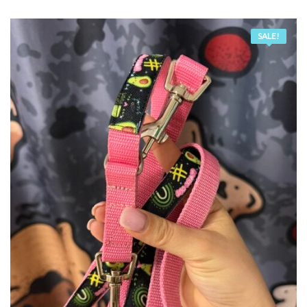
was:
is:
66,00 zł.
60,00 zł.
SALE!