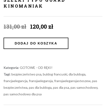
KINOMANIAK
Original
Current
131,00
zł
120,00
zł
price
price
was:
is:
131,00 zł.
120,00 zł.
DODAJ DO KOSZYKA
Kategoria:
GOTOWE - OD RĘKI!
Tagi:
bezpieczeństwo psa
,
buldog francuski
,
dla buldoga
,
francjaelegancja
,
fransjaelegansja
,
fransjaelegansjasteszew
,
pas
bezpieczeństwa
,
pas dla buldoga
,
pas dla psa
,
pas samochodowy
,
pas samochodowy dla psa