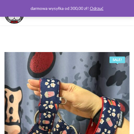
darmowa wysyłka od 300,00 zł!
Odrzuć
0
SALE!