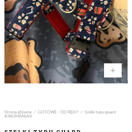
Strona główna
/
GOTOWE - OD RĘKI!
/
Szelki typu guard
KINOMANIAK
SZELKI TYPU GUARD