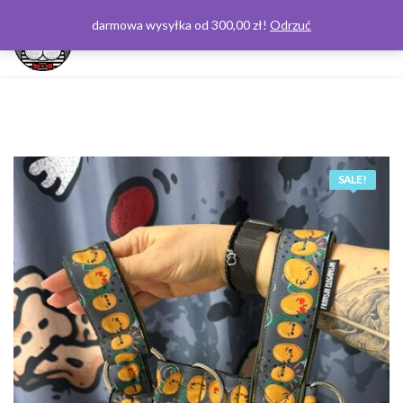
darmowa wysyłka od 300,00 zł!
Odrzuć
0
SALE!