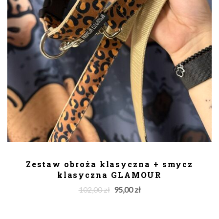
DODAJ DO KOSZYKA
Zestaw obroża klasyczna + smycz
klasyczna GLAMOUR
Original
Current
102,00
zł
95,00
zł
price
price
was:
is: