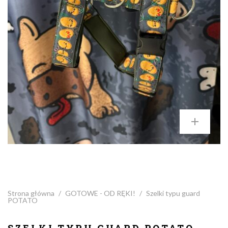
Strona główna
/
GOTOWE - OD RĘKI!
/
Szelki typu guard
POTATO
SZELKI TYPU GUARD POTATO