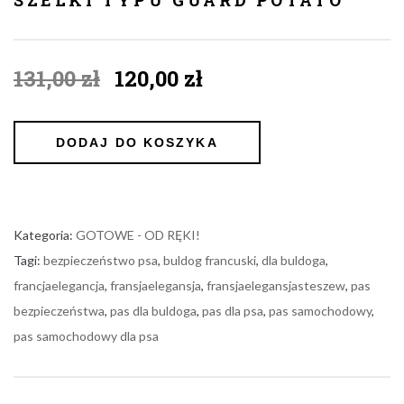
Original
Current
131,00
zł
120,00
zł
price
price
was:
is:
131,00 zł.
120,00 zł.
DODAJ DO KOSZYKA
Kategoria:
GOTOWE - OD RĘKI!
Tagi:
bezpieczeństwo psa
,
buldog francuski
,
dla buldoga
,
francjaelegancja
,
fransjaelegansja
,
fransjaelegansjasteszew
,
pas
bezpieczeństwa
,
pas dla buldoga
,
pas dla psa
,
pas samochodowy
,
pas samochodowy dla psa