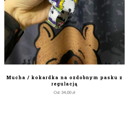
DODAJ DO KOSZYKA
Mucha / kokardka na ozdobnym pasku z
regulacją
Od:
34,00
zł