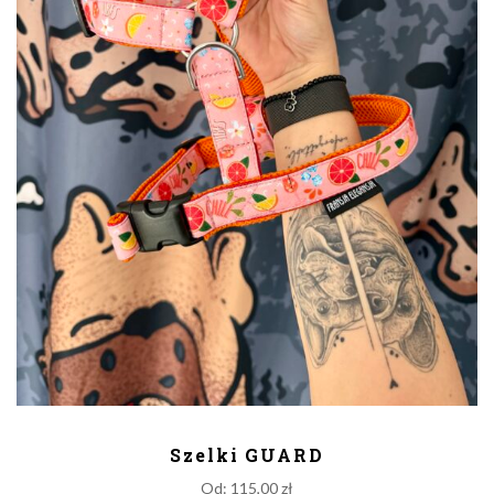
DODAJ DO KOSZYKA
Szelki GUARD
Od:
115,00
zł