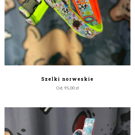
DODAJ DO KOSZYKA
Szelki norweskie
Od:
95,00
zł