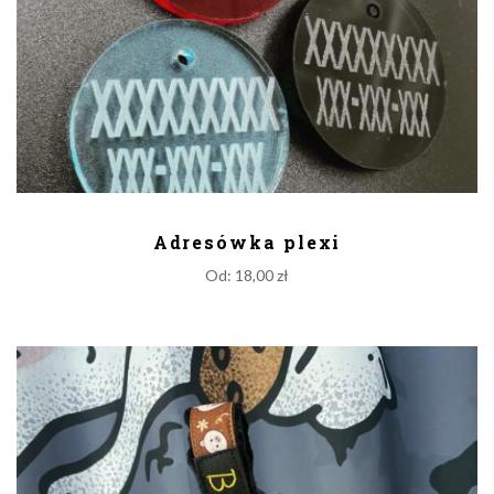
DODAJ DO KOSZYKA
Adresówka plexi
Od:
18,00
zł