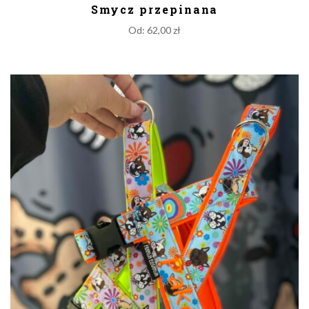
Smycz przepinana
Od:
62,00
zł