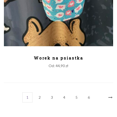
DODAJ DO KOSZYKA
Worek na psiastka
Od:
44,90
zł
1
2
3
4
5
6