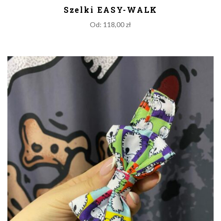
DODAJ DO KOSZYKA
Szelki EASY-WALK
Od:
118,00
zł