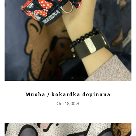
DODAJ DO KOSZYKA
Mucha / kokardka dopinana
Od:
18,00
zł