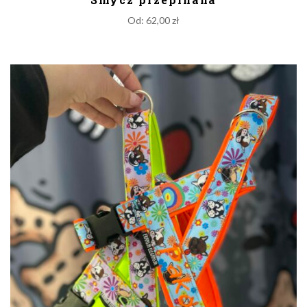
Od:
62,00
zł