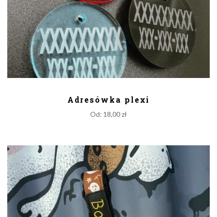
DODAJ DO KOSZYKA
Adresówka plexi
Od:
18,00
zł