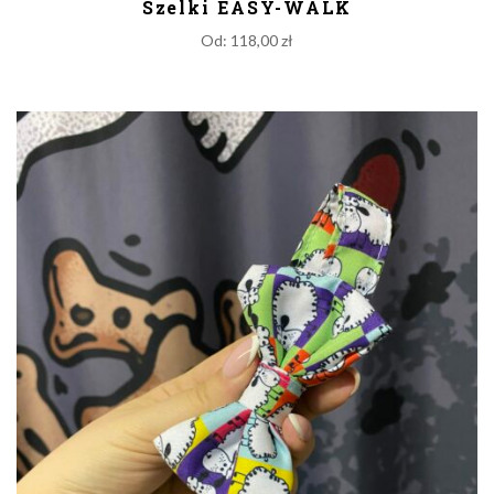
Szelki EASY-WALK
Od:
118,00
zł