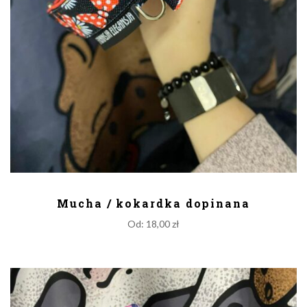
DODAJ DO KOSZYKA
Mucha / kokardka dopinana
Od:
18,00
zł