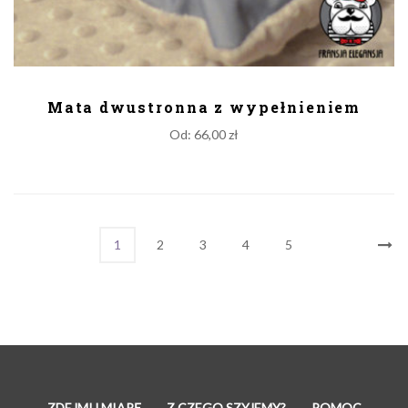
DODAJ DO KOSZYKA
Mata dwustronna z wypełnieniem
Od:
66,00
zł
1
2
3
4
5
ZDEJMIJ MIARĘ
Z CZEGO SZYJEMY?
POMOC