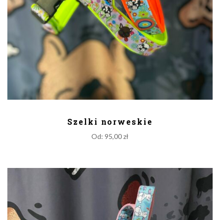
DODAJ DO KOSZYKA
Szelki norweskie
Od:
95,00
zł