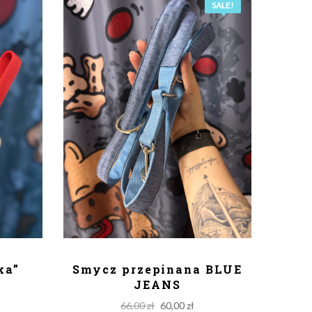
SALE!
KA
DODAJ DO KOSZYKA
ka”
Smycz przepinana BLUE
JEANS
Original
Current
66,00
zł
60,00
zł