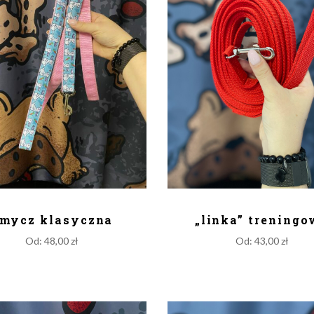
ODAJ DO KOSZYKA
DODAJ DO KOSZY
mycz klasyczna
„linka” trening
Od:
48,00
zł
Od:
43,00
zł