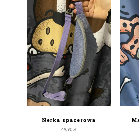
DODAJ DO KOSZYKA
D
Nerka spacerowa
M
49,90
zł