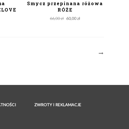
na
Smycz przepinana różowa
ELOVE
RÓŻE
rent
Original
Current
66,00
zł
60,00
zł
ce
price
price
was:
is:
00 zł.
66,00 zł.
60,00 zł.
ATNOŚCI
ZWROTY I REKLAMACJE