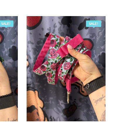
price
price
was:
is:
66,00 zł.
60,00 zł.
SALE!
SALE!
KA
DODAJ DO KOSZYKA