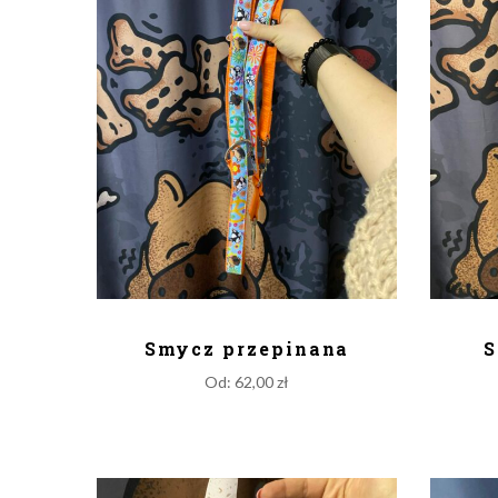
DODAJ DO KOSZYKA
D
Smycz przepinana
S
Od:
62,00
zł