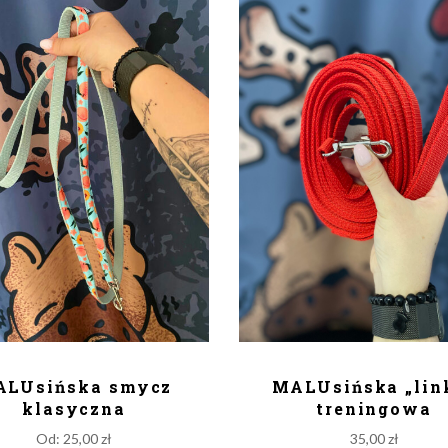
ODAJ DO KOSZYKA
DODAJ DO KOSZY
ALUsińska smycz
MALUsińska „lin
klasyczna
treningowa
Od:
25,00
zł
35,00
zł