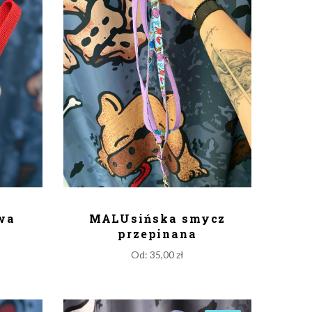
KA
DODAJ DO KOSZYKA
owa
MALUsińska smycz
przepinana
Od:
35,00
zł