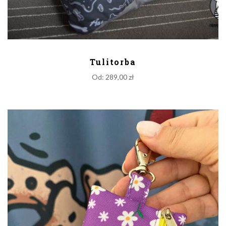
DODAJ DO KOSZYKA
Tulitorba
Od:
289,00
zł