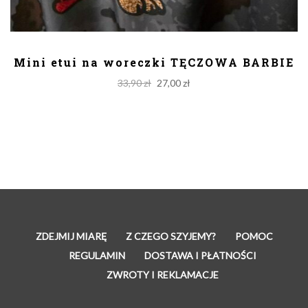
DODAJ DO KOSZYKA
Mini etui na woreczki TĘCZOWA BARBIE
Original
Current
33,90
zł
27,00
zł
price
price
was:
is:
33,90 zł.
27,00 zł.
ZDEJMIJ MIARĘ
Z CZEGO SZYJEMY?
POMOC
REGULAMIN
DOSTAWA I PŁATNOŚCI
ZWROTY I REKLAMACJE