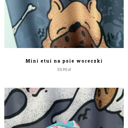
DODAJ DO KOSZYKA
Mini etui na psie woreczki
33,90
zł