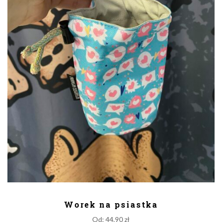
DODAJ DO KOSZYKA
Worek na psiastka
Od:
44,90
zł