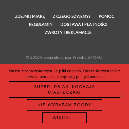
ZDEJMIJ MIARĘ
Z CZEGO SZYJEMY?
POMOC
REGULAMIN
DOSTAWA I PŁATNOŚCI
ZWROTY I REKLAMACJE
© 2016 Fransja Elegansja. Projekt:
SPOKO.
Nasza strona wykorzystuje pliki cookies. Dalsze korzystanie z
serwisu oznacza akceptację polityki cookies.
SUPER, PSIAKI KOCHAJĄ
CIASTECZKA!
NIE WYRAŻAM ZGODY
WIĘCEJ...