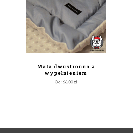
DODAJ DO KOSZYKA
Mata dwustronna z
wypełnieniem
Od:
66,00
zł