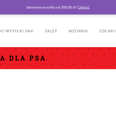
darmowa wysyłka od 300,00 zł!
Odrzuć
O WYSYŁKI 24H!
SKLEP
WZORNIK
ZDEJMIJ
A DLA PSA