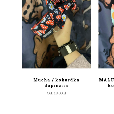
DODAJ DO KOSZYKA
D
Mucha / kokardka
MALUs
dopinana
ko
Od:
18,00
zł