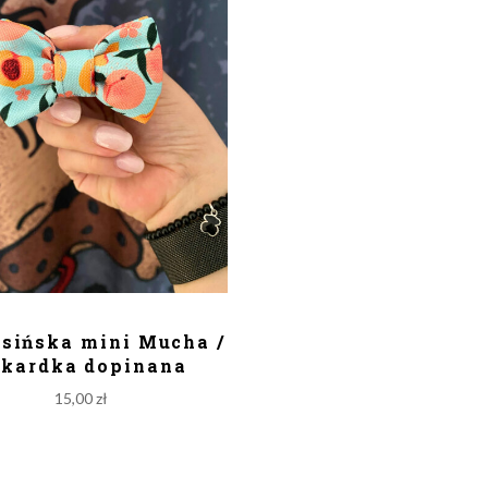
ODAJ DO KOSZYKA
ińska mini Mucha /
kardka dopinana
15,00
zł