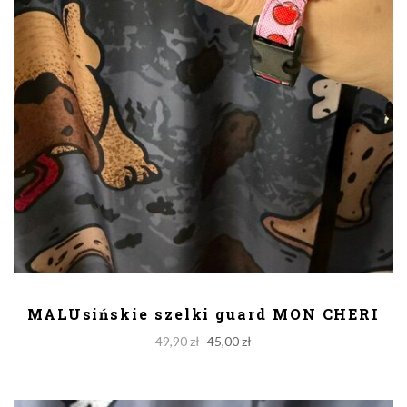
DODAJ DO KOSZYKA
MALUsińskie szelki guard MON CHERI
Original
Current
49,90
zł
45,00
zł
price
price
was:
is: