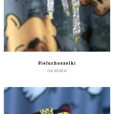
DODAJ DO KOSZYKA
Pieluchoszelki
Od:
65,00
zł