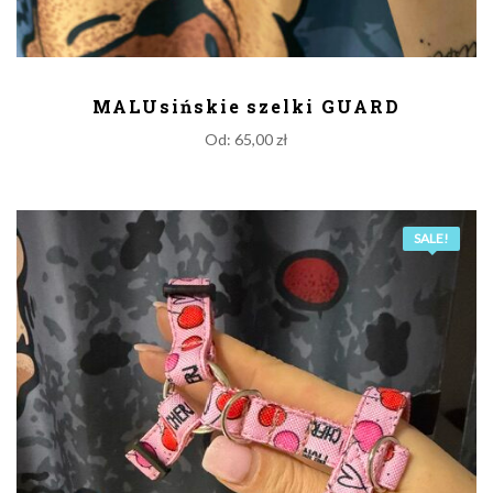
DODAJ DO KOSZYKA
MALUsińskie szelki GUARD
Od:
65,00
zł
SALE!