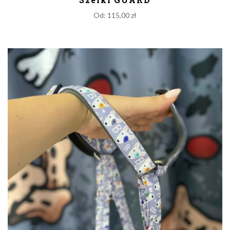
Od:
115,00
zł