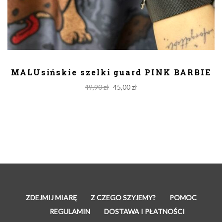
DODAJ DO KOSZYKA
MALUsińskie szelki guard PINK BARBIE
Original
Current
49,90
zł
45,00
zł
price
price
was:
is:
49,90 zł.
45,00 zł.
ZDEJMIJ MIARĘ
Z CZEGO SZYJEMY?
POMOC
REGULAMIN
DOSTAWA I PŁATNOŚCI