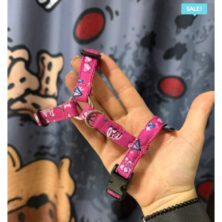
49,90 zł.
45,00 zł.
SALE!