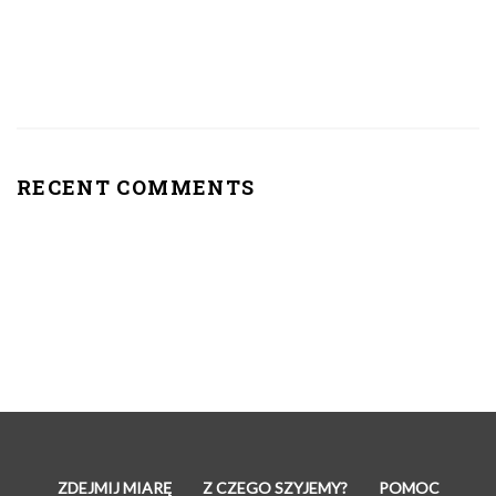
Czy pies może jeść arbuza?
RECENT COMMENTS
ZDEJMIJ MIARĘ
Z CZEGO SZYJEMY?
POMOC