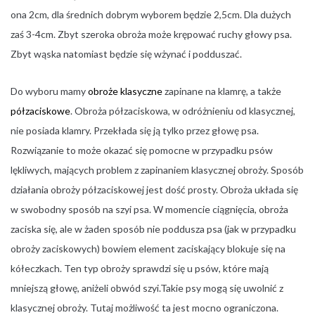
ona 2cm, dla średnich dobrym wyborem będzie 2,5cm. Dla dużych
zaś 3-4cm. Zbyt szeroka obroża może krępować ruchy głowy psa.
Zbyt wąska natomiast będzie się wżynać i podduszać.
Do wyboru mamy
obroże klasyczne
zapinane na klamrę, a także
półzaciskowe
. Obroża półzaciskowa, w odróżnieniu od klasycznej,
nie posiada klamry. Przekłada się ją tylko przez głowę psa.
Rozwiązanie to może okazać się pomocne w przypadku psów
lękliwych, mających problem z zapinaniem klasycznej obroży. Sposób
działania obroży półzaciskowej jest dość prosty. Obroża układa się
w swobodny sposób na szyi psa. W momencie ciągnięcia, obroża
zaciska się, ale w żaden sposób nie poddusza psa (jak w przypadku
obroży zaciskowych) bowiem element zaciskający blokuje się na
kółeczkach. Ten typ obroży sprawdzi się u psów, które mają
mniejszą głowę, aniżeli obwód szyi.Takie psy mogą się uwolnić z
klasycznej obroży. Tutaj możliwość ta jest mocno ograniczona.