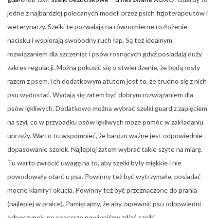
jedne z najbardziej polecanych modeli przez psich fizjoterapeutów i
weterynarzy. Szelki te pozwalają na równomierne rozłożenie
nacisku i wspierają swobodny ruch łap. Są też idealnym
rozwiązaniem dla szczeniąt i psów rosnących gdyż posiadają duży
zakres regulacji. Można pokusić się o stwierdzenie, że będą rosły
razem z psem. Ich dodatkowym atutem jest to, że trudno się z nich
psu wydostać. Wydają się zatem być dobrym rozwiązaniem dla
psów lękliwych. Dodatkowo można wybrać szelki guard z zapięciem
na szyi, co w przypadku psów lękliwych może pomóc w zakładaniu
uprzęży. Warto tu wspomnieć, że bardzo ważne jest odpowiednie
dopasowanie szelek. Najlepiej zatem wybrać takie szyte na miarę.
Tu warto zwrócić uwagę na to, aby szelki były miękkie i nie
powodowały otarć u psa. Powinny też być wytrzymałe, posiadać
mocne klamry i okucia. Powinny też być przeznaczone do prania
(najlepiej w pralce). Pamiętajmy, że aby zapewnić psu odpowiedni
odpoczynek, po spacerze powinniśmy zdjąć szelki.