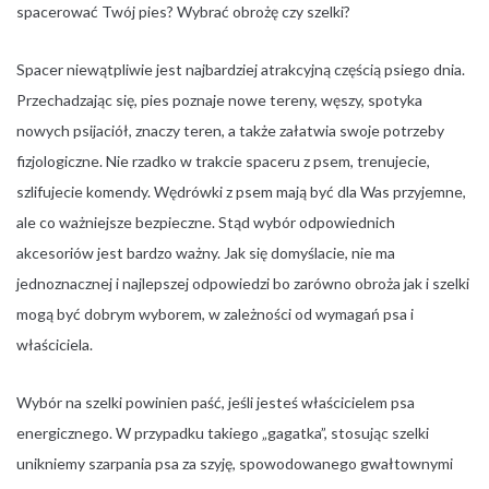
spacerować Twój pies? Wybrać obrożę czy szelki?
Spacer niewątpliwie jest najbardziej atrakcyjną częścią psiego dnia.
Przechadzając się, pies poznaje nowe tereny, węszy, spotyka
nowych psijaciół, znaczy teren, a także załatwia swoje potrzeby
fizjologiczne. Nie rzadko w trakcie spaceru z psem, trenujecie,
szlifujecie komendy. Wędrówki z psem mają być dla Was przyjemne,
ale co ważniejsze bezpieczne. Stąd wybór odpowiednich
akcesoriów jest bardzo ważny. Jak się domyślacie, nie ma
jednoznacznej i najlepszej odpowiedzi bo zarówno obroża jak i szelki
mogą być dobrym wyborem, w zależności od wymagań psa i
właściciela.
Wybór na szelki powinien paść, jeśli jesteś właścicielem psa
energicznego. W przypadku takiego „gagatka”, stosując szelki
unikniemy szarpania psa za szyję, spowodowanego gwałtownymi