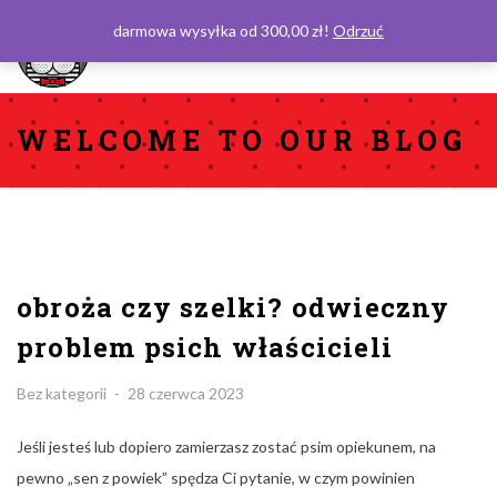
darmowa wysyłka od 300,00 zł!
Odrzuć
0
WELCOME TO OUR BLOG
obroża czy szelki? odwieczny
problem psich właścicieli
Categories:
Posted
Bez kategorii
28 czerwca 2023
on
Jeśli jesteś lub dopiero zamierzasz zostać psim opiekunem, na
pewno „sen z powiek” spędza Ci pytanie, w czym powinien