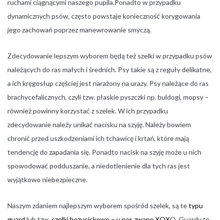
ruchami ciągnącymi naszego pupila.Ponadto w przypadku
dynamicznych psów, często powstaje konieczność korygowania
jego zachowań poprzez manewrowanie smyczą.
Zdecydowanie lepszym wyborem będą też szelki w przypadku psów
należących do ras małych i średnich. Psy takie są z reguły delikatne,
a ich kręgosłup częściej jest narażony na urazy. Psy należące do ras
brachycefalicznych, czyli tzw. płaskie pyszczki np. buldogi, mopsy –
również powinny korzystać z szelek. W ich przypadku
zdecydowanie należy unikać nacisku na szyję. Należy bowiem
chronić przed uszkodzeniami ich tchawicę i krtań, które mają
tendencję do zapadania się. Ponadto nacisk na szyję może u nich
spowodować podduszanie, a niedotlenienie dla tych ras jest
wyjątkowo niebezpieczne.
Naszym zdaniem najlepszym wyborem spośród szelek, są te
typu
guard
lub tzw.
szelki bezuciskowe – u nas zwane XOX
O. Guardy to