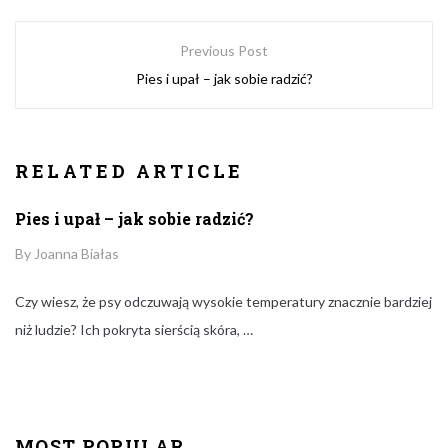
NAWIGACJA
Previous Post
WPISU
Pies i upał – jak sobie radzić?
RELATED ARTICLE
Pies i upał – jak sobie radzić?
Author
By
Joanna Białas
Czy wiesz, że psy odczuwają wysokie temperatury znacznie bardziej
niż ludzie? Ich pokryta sierścią skóra, …
MOST POPULAR