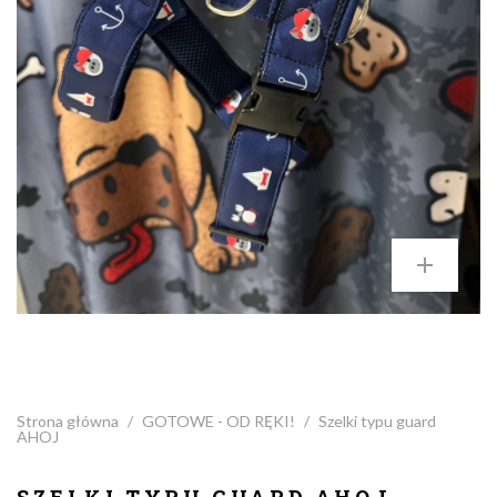
Strona główna
/
GOTOWE - OD RĘKI!
/
Szelki typu guard
AHOJ
SZELKI TYPU GUARD AHOJ