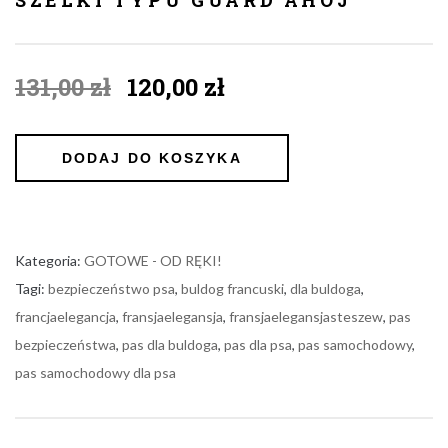
Original
Current
131,00
zł
120,00
zł
price
price
was:
is:
131,00 zł.
120,00 zł.
DODAJ DO KOSZYKA
Kategoria:
GOTOWE - OD RĘKI!
Tagi:
bezpieczeństwo psa
,
buldog francuski
,
dla buldoga
,
francjaelegancja
,
fransjaelegansja
,
fransjaelegansjasteszew
,
pas
bezpieczeństwa
,
pas dla buldoga
,
pas dla psa
,
pas samochodowy
,
pas samochodowy dla psa