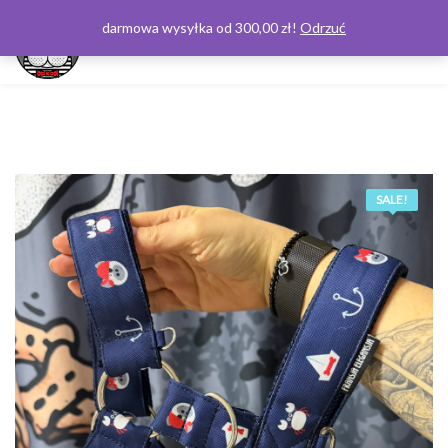
darmowa wysyłka od 300,00 zł!
Odrzuć
0
SALE!